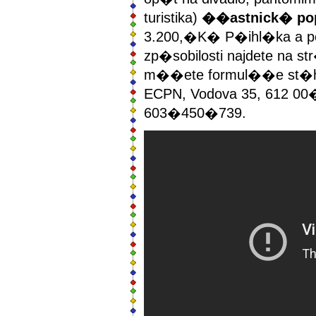
turistika)
��astnick� pop
3.200,�K� P�ihl�ka a p
zp�sobilosti najdete na 
m��ete formul��e st�hn
ECPN, Vodova 35, 612 00
603�450�739.