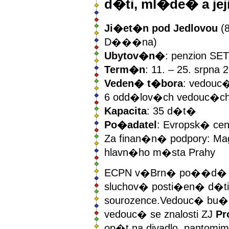
d�ti, ml�de� a jej
Ji�et�n pod Jedlovou
(8
D���na)
Ubytov�n�
: penzion SE
Term�n
: 11. – 25. srpna 
Veden� t�bora
: vedouc
6 odd�lov�ch vedouc�c
Kapacita
: 35 d�t�
Po�adatel
: Evropsk� ce
Za finan�n� podpory: Ma
hlavn�ho m�sta Prahy
ECPN v�Brn� po��d� 2
sluchov� posti�en� d�ti,
sourozence.Vedouc� bu�
vedouc� se znalosti ZJ
Pr
op�t na divadlo, pantomi